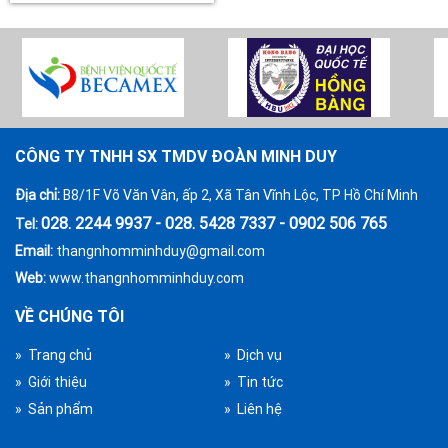
CÔNG TY TNHH SX TMDV ĐOÀN MINH DUY
Địa chỉ:
B8/1F Võ Văn Vân, ấp 2, Xã Tân Vĩnh Lộc, TP Hồ Chí Minh
028. 2244 9937 - 028. 5428 7337 - 0902 506 765
Tel:
Email:
thangnhomminhduy@gmail.com
Web:
www.thangnhomminhduy.com
VỀ CHÚNG TÔI
» Trang chủ
» Dịch vụ
» Giới thiệu
» Tin tức
» Sản phẩm
» Liên hệ