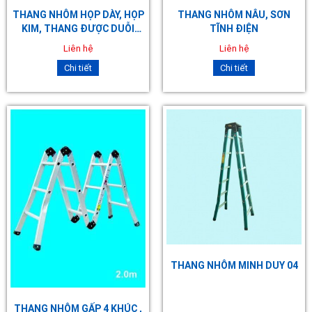
THANG NHÔM HỌP DÀY, HỌP
THANG NHÔM NÂU, SƠN
KIM, THANG ĐƯỢC DUỖI
TĨNH ĐIỆN
THẲNG 04
Liên hệ
Liên hệ
Chi tiết
Chi tiết
THANG NHÔM MINH DUY 04
THANG NHÔM GẤP 4 KHÚC ,