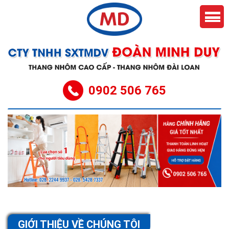
0902 506 765
GIỚI THIỆU VỀ CHÚNG TÔI