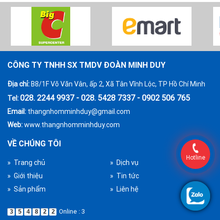
CÔNG TY TNHH SX TMDV ĐOÀN MINH DUY
Địa chỉ:
B8/1F Võ Văn Vân, ấp 2, Xã Tân Vĩnh Lộc, TP Hồ Chí Minh
028. 2244 9937 - 028. 5428 7337 - 0902 506 765
Tel:
Email:
thangnhomminhduy@gmail.com
Web:
www.thangnhomminhduy.com
VỀ CHÚNG TÔI
Hotline
» Trang chủ
» Dịch vụ
» Giới thiệu
» Tin tức
» Sản phẩm
» Liên hệ
Online : 3
3
5
4
8
2
2