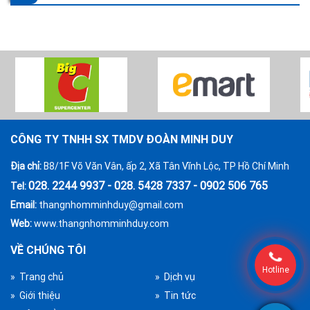
CÔNG TY TNHH SX TMDV ĐOÀN MINH DUY
Địa chỉ:
B8/1F Võ Văn Vân, ấp 2, Xã Tân Vĩnh Lộc, TP Hồ Chí Minh
028. 2244 9937 - 028. 5428 7337 - 0902 506 765
Tel:
Email:
thangnhomminhduy@gmail.com
Web:
www.thangnhomminhduy.com
VỀ CHÚNG TÔI
Hotline
» Trang chủ
» Dịch vụ
» Giới thiệu
» Tin tức